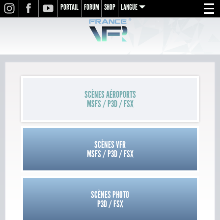
PORTAIL
FORUM
SHOP
LANGUE
INSTAGRAM
FACEBOOK
YOUTUBE
Menu
en
fr
de
SCÈNES AÉROPORTS
MSFS / P3D / FSX
SCÈNES VFR
MSFS / P3D / FSX
SCÈNES PHOTO
P3D / FSX