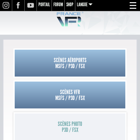
PORTAIL
FORUM
SHOP
LANGUE
INSTAGRAM
FACEBOOK
YOUTUBE
Menu
en
fr
de
SCÈNES AÉROPORTS
MSFS / P3D / FSX
SCÈNES VFR
MSFS / P3D / FSX
SCÈNES PHOTO
P3D / FSX