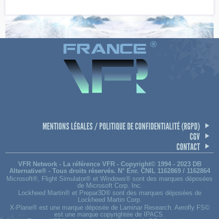
MENTIONS LÉGALES / POLITIQUE DE CONFIDENTIALITÉ (RGPD)
CGV
CONTACT
VFR Network - La référence VFR - Copyright© 1994 - 2023 DB
Alternative® - Tous droits réservés. N° Enr. CNIL 1162869 / 1162864
Microsoft®, Flight Simulator® et Windows® sont des marques déposées
de Microsoft Corp. Inc.
Lockheed Martin® et Prepar3D® sont des marques déposées de
Lockheed Martin Corp.
X-Plane® est une marque déposée de Laminar Research. Aerofly FS©
est une marque copyrightée de IPACS.