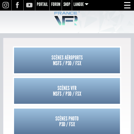
PORTAIL
FORUM
SHOP
LANGUE
INSTAGRAM
FACEBOOK
YOUTUBE
Menu
en
fr
de
SCÈNES AÉROPORTS
MSFS / P3D / FSX
SCÈNES VFR
MSFS / P3D / FSX
SCÈNES PHOTO
P3D / FSX