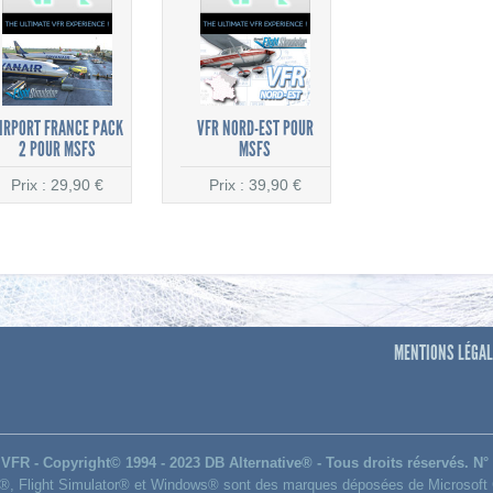
IRPORT FRANCE PACK
VFR NORD-EST POUR
2 POUR MSFS
MSFS
Prix : 29,90 €
Prix : 39,90 €
MENTIONS LÉGALE
VFR - Copyright© 1994 - 2023 DB Alternative® - Tous droits réservés. N°
®, Flight Simulator® et Windows® sont des marques déposées de Microsoft 