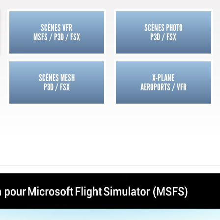
SCÈNES VFR
SCÈNES PHOTO
MSFS / P3D / FSX
P3D / FSX
SCÈNES MESH
X-PLANE
P3D / FSX
AEROPORTS / VFR